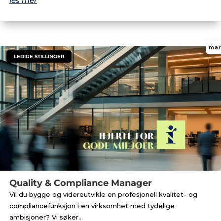
les mer
mar
|
LEDIGE STILLINGER
Quality & Compliance Manager
Vil du bygge og videreutvikle en profesjonell kvalitet- og
compliancefunksjon i en virksomhet med tydelige
ambisjoner? Vi søker...