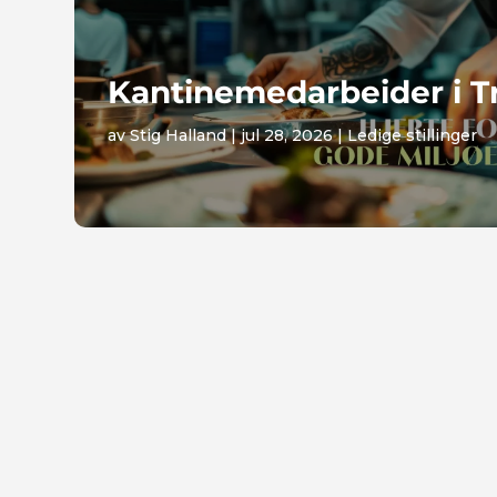
Kantinemedarbeider i 
av
Stig Halland
|
jul 28, 2026
|
Ledige stillinger