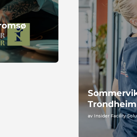
Tromsø
Sommervika
Trondheim
av
Insider Facility Sol