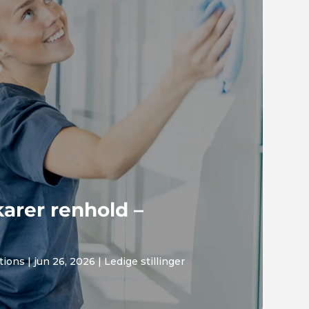
rer renhold –
utions
|
jun 26, 2026
|
Ledige stillinger