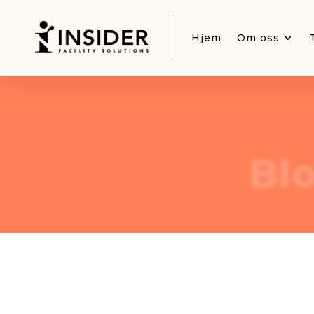
Hjem
Om oss
Bl