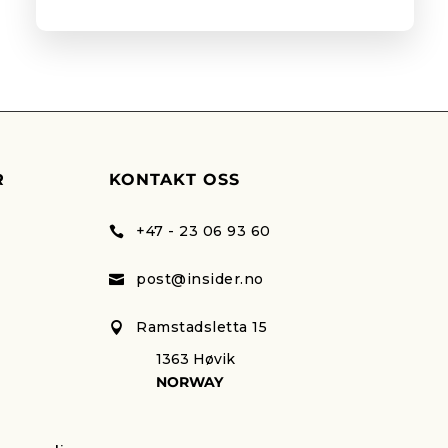
R
KONTAKT OSS
+47 - 23 06 93 60

post@insider.no

Ramstadsletta 15

1363 Høvik
NORWAY