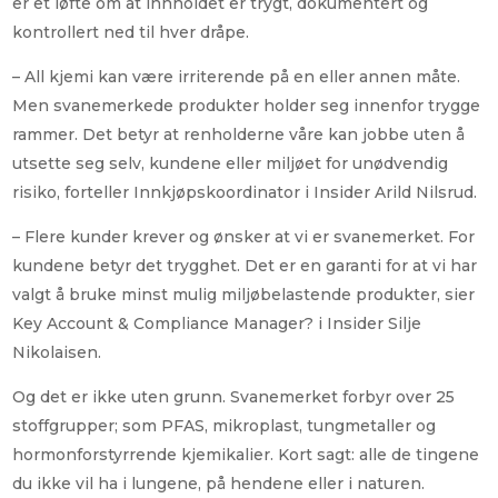
er et løfte om at innholdet er trygt, dokumentert og
kontrollert ned til hver dråpe.
– All kjemi kan være irriterende på en eller annen måte.
Men svanemerkede produkter holder seg innenfor trygge
rammer. Det betyr at renholderne våre kan jobbe uten å
utsette seg selv, kundene eller miljøet for unødvendig
risiko, forteller Innkjøpskoordinator i Insider Arild Nilsrud.
– Flere kunder krever og ønsker at vi er svanemerket. For
kundene betyr det trygghet. Det er en garanti for at vi har
valgt å bruke minst mulig miljøbelastende produkter, sier
Key Account & Compliance Manager? i Insider
Silje
Nikolaisen.
Og det er ikke uten grunn. Svanemerket forbyr over 25
stoffgrupper; som PFAS, mikroplast, tungmetaller og
hormonforstyrrende kjemikalier. Kort sagt: alle de tingene
du ikke vil ha i lungene, på hendene eller i naturen.