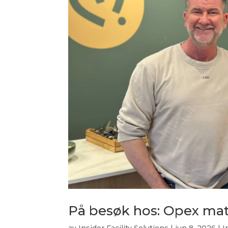
På besøk hos: Opex mat
av
Insider Facility Solutions
|
jun 8, 2026
|
I