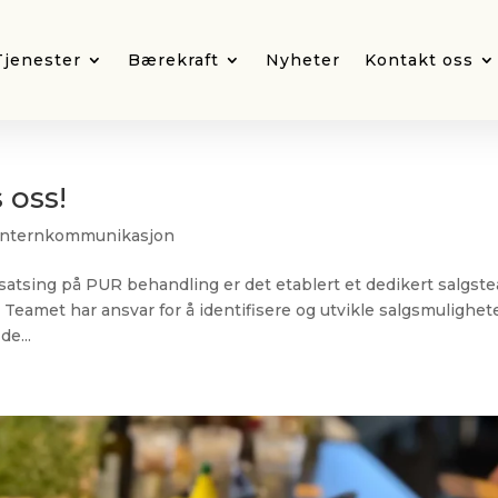
Tjenester
Bærekraft
Nyheter
Kontakt oss
s oss!
Internkommunikasjon
n satsing på PUR behandling er det etablert et dedikert salgst
eamet har ansvar for å identifisere og utvikle salgsmulighet
e...