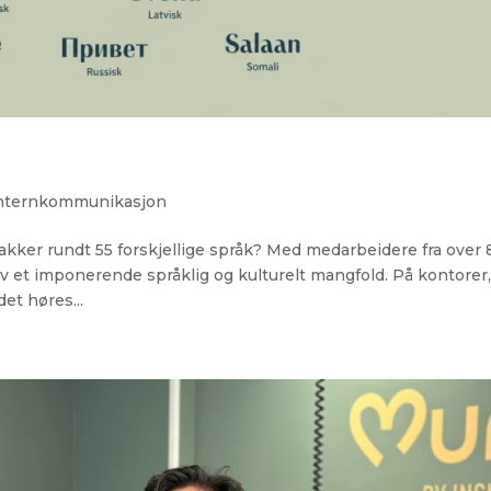
nternkommunikasjon
 snakker rundt 55 forskjellige språk? Med medarbeidere fra over
av et imponerende språklig og kulturelt mangfold. På kontorer
et høres...