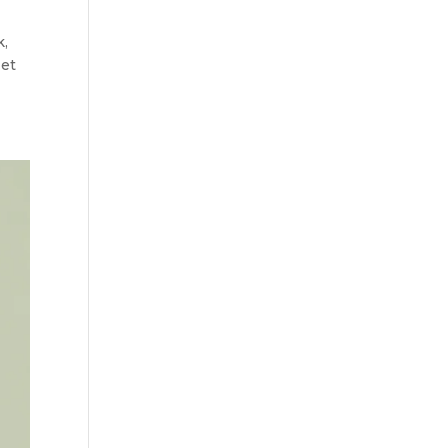
k,
 et