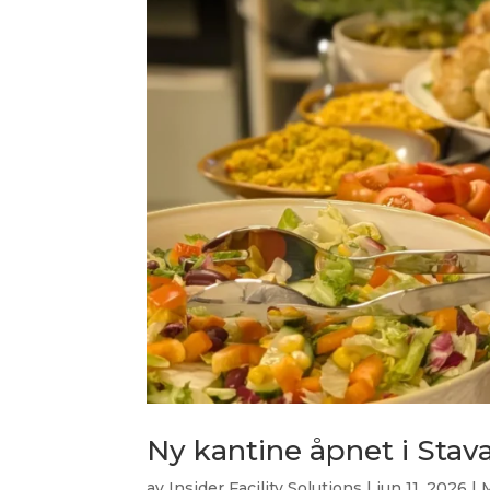
Ny kantine åpnet i Stav
av
Insider Facility Solutions
|
jun 11, 2026
|