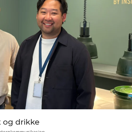
 og drikke
nternkommunikasjon