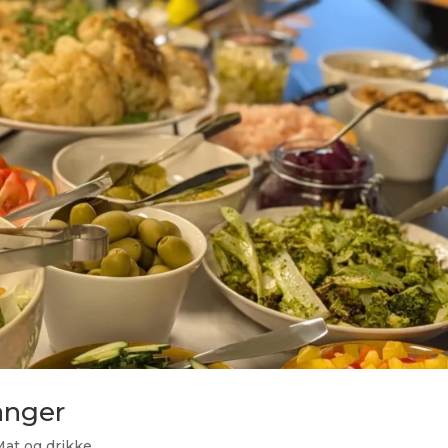
anger
Mat og drikke