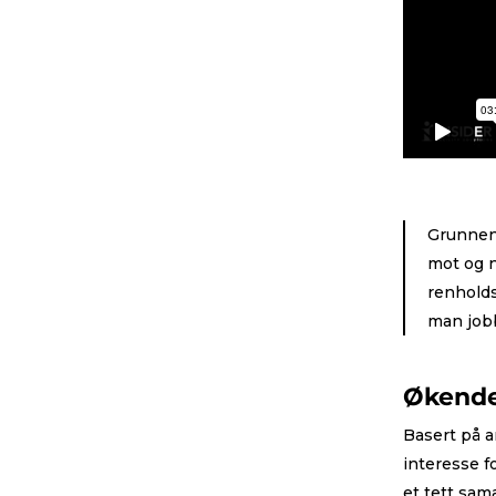
Grunnen 
mot og n
renholds
man jobb
Økende
Basert på a
interesse f
et tett sa