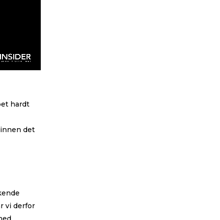
bet hardt
e innen
det
økende
 vi derfor
med