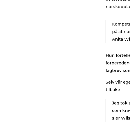
norskopplæ
Kompetan
på at no
Anita Wi
Hun fortell
forberedend
fagbrev so
Selv vår eg
tilbake
Jeg tok 
som krev
sier Wi