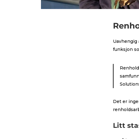
Renho
U
avhengig a
funksjon so
Renhold 
samfunne
Solutio
Det er inge
renholdsarb
Litt sta