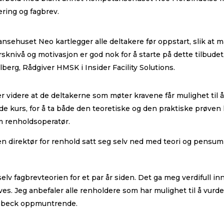
ring og fagbrev.
sehuset Neo kartlegger alle deltakere før oppstart, slik at m
rsknivå og motivasjon er god nok for å starte på dette tilbudet,
lberg, Rådgiver HMSK i Insider Facility Solutions.
er videre at de deltakerne som møter kravene får mulighet til 
e kurs, for å ta både den teoretiske og den praktiske prøven k
m renholdsoperatør.
en direktør for renhold satt seg selv ned med teori og pensum 
selv fagbrevteorien for et par år siden. Det ga meg verdifull inn
es. Jeg anbefaler alle renholdere som har mulighet til å vurde
lsbeck oppmuntrende.