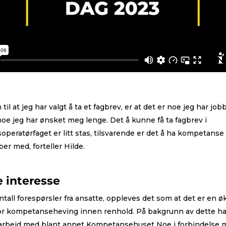
til at jeg har valgt å ta et fagbrev, er at det er noe jeg har job
oe jeg har ønsket meg lenge. Det å kunne få ta fagbrev i
operatørfaget er litt stas, tilsvarende er det å ha kompetans
er med, forteller Hilde.
 interesse
ntall forespørsler fra ansatte, oppleves det som at det er en 
or kompetanseheving innen renhold. På bakgrunn av dette har
marbeid med blant annet Kompetansehuset Noe i forbindelse 