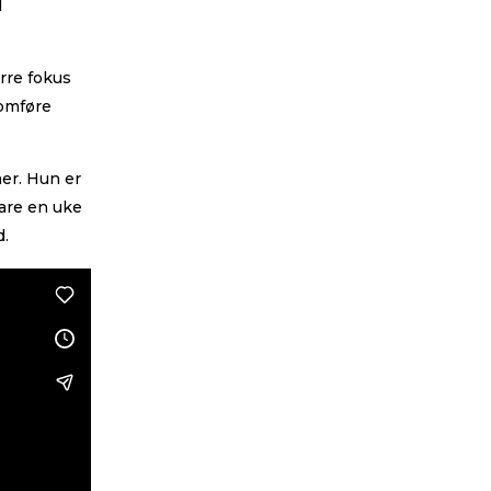
d
ørre fokus
nomføre
er. Hun er
are en uke
d.