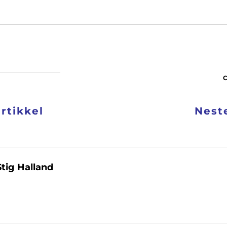
artikkel
Neste
Stig Halland