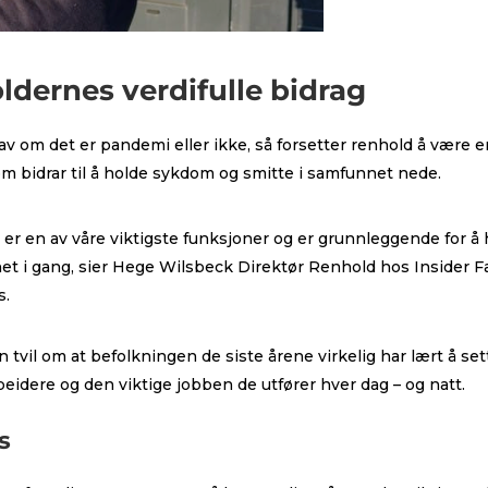
ldernes verdifulle bidrag
v om det er pandemi eller ikke, så forsetter renhold å være en
m bidrar til å holde sykdom og smitte i samfunnet nede.
er en av våre viktigste funksjoner og er grunnleggende for å
t i gang, sier Hege Wilsbeck Direktør Renhold hos Insider Fa
ns.
n tvil om at befolkningen de siste årene virkelig har lært å set
eidere og den viktige jobben de utfører hver dag – og natt.
s