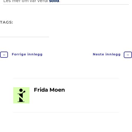
Les mer om vår verdi
solid
.
TAGS:
←
Forrige innlegg
Neste innlegg
→
Frida Moen